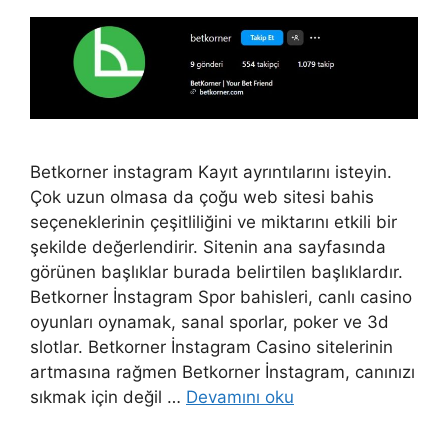
Betkorner instagram Kayıt ayrıntılarını isteyin.
Çok uzun olmasa da çoğu web sitesi bahis
seçeneklerinin çeşitliliğini ve miktarını etkili bir
şekilde değerlendirir. Sitenin ana sayfasında
görünen başlıklar burada belirtilen başlıklardır.
Betkorner İnstagram Spor bahisleri, canlı casino
oyunları oynamak, sanal sporlar, poker ve 3d
slotlar. Betkorner İnstagram Casino sitelerinin
artmasına rağmen Betkorner İnstagram, canınızı
sıkmak için değil …
Devamını oku