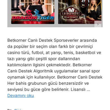
Betkorner Canlı Destek Sporseverler arasında
da popüler bir seçim olan farklı bir çevrimiçi
casino türü, futbol, at yarışı, tenis, basketbol ve
tazı yarışı gibi çeşitli spor dallarından
katılımcıların ilgisini çekmektedir. Betkorner
Canlı Destek Algoritmik uygulamalar sanal spor
oynamak için kullanılıyor. Betkorner Canlı Destek
Her bahis grubunun gücü benzersizdir ve
seviyesi bu güce göre belirlenir. Lisanslı …
Devamını oku
Kategoriler