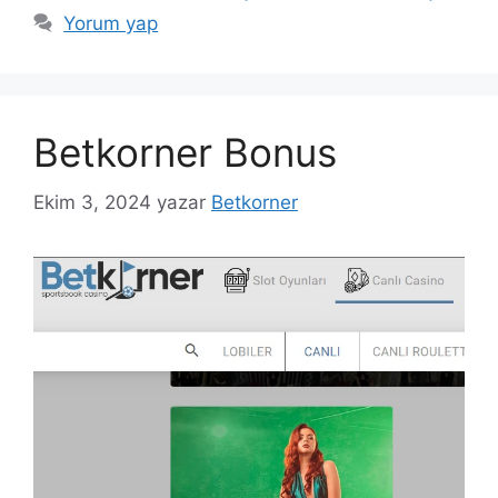
Yorum yap
Betkorner Bonus
Ekim 3, 2024
yazar
Betkorner