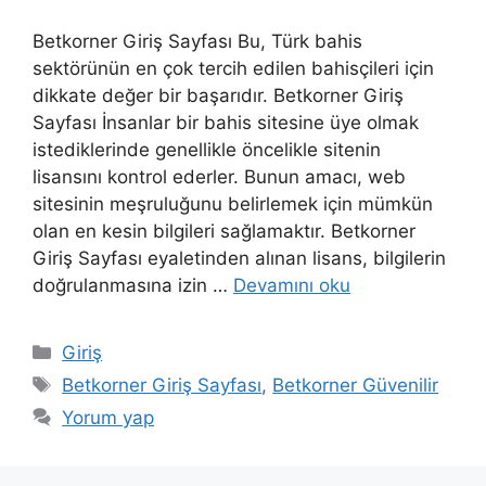
Betkorner Giriş Sayfası Bu, Türk bahis
sektörünün en çok tercih edilen bahisçileri için
dikkate değer bir başarıdır. Betkorner Giriş
Sayfası İnsanlar bir bahis sitesine üye olmak
istediklerinde genellikle öncelikle sitenin
lisansını kontrol ederler. Bunun amacı, web
sitesinin meşruluğunu belirlemek için mümkün
olan en kesin bilgileri sağlamaktır. Betkorner
Giriş Sayfası eyaletinden alınan lisans, bilgilerin
doğrulanmasına izin …
Devamını oku
Kategoriler
Giriş
Etiketler
Betkorner Giriş Sayfası
,
Betkorner Güvenilir
Yorum yap