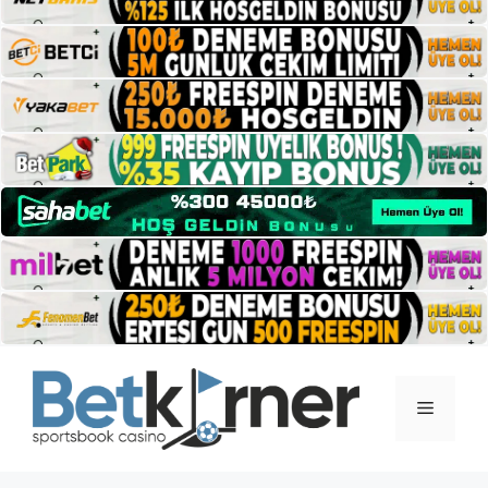
İçeriğe
atla
Menü