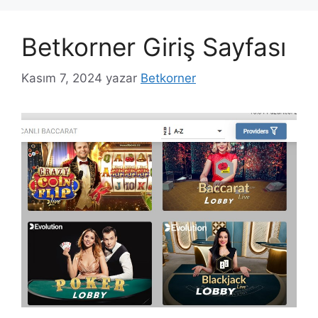
Betkorner Giriş Sayfası
Kasım 7, 2024
yazar
Betkorner