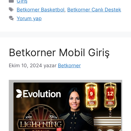
Giriş
Etiketler
Betkorner Basketbol
,
Betkorner Canlı Destek
Yorum yap
Betkorner Mobil Giriş
Ekim 10, 2024
yazar
Betkorner