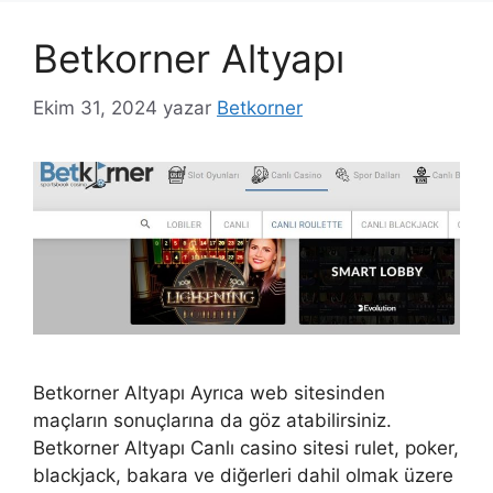
Betkorner Altyapı
Ekim 31, 2024
yazar
Betkorner
Betkorner Altyapı Ayrıca web sitesinden
maçların sonuçlarına da göz atabilirsiniz.
Betkorner Altyapı Canlı casino sitesi rulet, poker,
blackjack, bakara ve diğerleri dahil olmak üzere