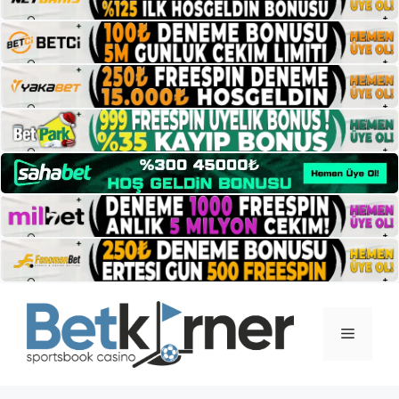
İçeriğe
atla
Menü