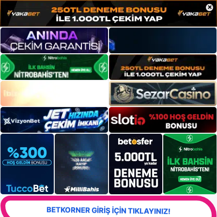
×
BETKORNER GİRİŞ İÇİN TIKLAYINIZ!