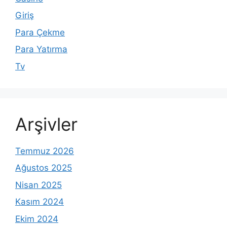
Giriş
Para Çekme
Para Yatırma
Tv
Arşivler
Temmuz 2026
Ağustos 2025
Nisan 2025
Kasım 2024
Ekim 2024