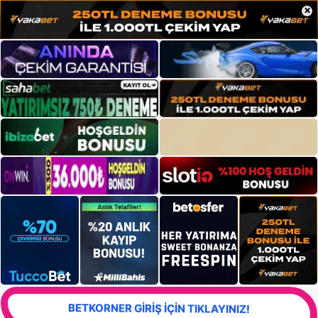
×
BETKORNER GİRİŞ İÇİN TIKLAYINIZ!