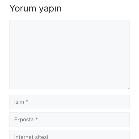
Yorum yapın
Yorum
İsim
E-
posta
İnternet