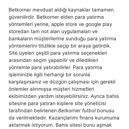
Betkorner mevduat aldığı kaynaklar tamamen
güvenilirdir. Betkorner elden para yatırma
yöntemleri yerine, apple store ve google play
storedan tam not alan uygulamaları ve
bankaların müşterilerine sunduğu para yatırma
yöntemlerini titizlikle seçip bir araya getirdik.
Site üyeleri çeşitli para yatırma seçenekleri
arasından seçim yapabilir ve diledikleri
yöntemle para yatırabilirler. Para yatırma
işleminizle ilgili herhangi bir sorunla
karşılaşırsanız ve düzgün çalışması için gerekli
önlemler alınmışsa müşteri hizmetleri
ekibimizden yardım isteyebilirsiniz. Ayrıca bahis
sitesine para yatıran kişilere site yöneticisi
tarafından belirlenen
Betkorner futbol
bonusu
da verilmektedir. Kazançlarımı finans kurumuma
aktarmak istiyorum. Bahis sitesi bunu aşmak