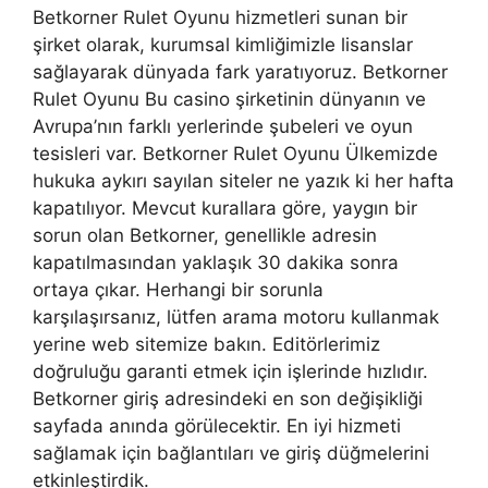
Betkorner Rulet Oyunu hizmetleri sunan bir
şirket olarak, kurumsal kimliğimizle lisanslar
sağlayarak dünyada fark yaratıyoruz. Betkorner
Rulet Oyunu Bu casino şirketinin dünyanın ve
Avrupa’nın farklı yerlerinde şubeleri ve oyun
tesisleri var. Betkorner Rulet Oyunu Ülkemizde
hukuka aykırı sayılan siteler ne yazık ki her hafta
kapatılıyor. Mevcut kurallara göre, yaygın bir
sorun olan Betkorner, genellikle adresin
kapatılmasından yaklaşık 30 dakika sonra
ortaya çıkar. Herhangi bir sorunla
karşılaşırsanız, lütfen arama motoru kullanmak
yerine web sitemize bakın. Editörlerimiz
doğruluğu garanti etmek için işlerinde hızlıdır.
Betkorner giriş adresindeki en son değişikliği
sayfada anında görülecektir. En iyi hizmeti
sağlamak için bağlantıları ve giriş düğmelerini
etkinleştirdik.