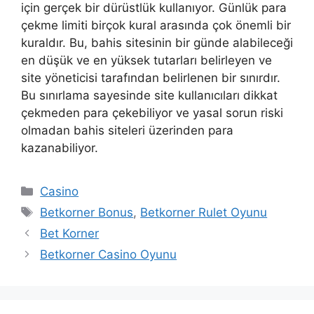
için gerçek bir dürüstlük kullanıyor. Günlük para
çekme limiti birçok kural arasında çok önemli bir
kuraldır. Bu, bahis sitesinin bir günde alabileceği
en düşük ve en yüksek tutarları belirleyen ve
site yöneticisi tarafından belirlenen bir sınırdır.
Bu sınırlama sayesinde site kullanıcıları dikkat
çekmeden para çekebiliyor ve yasal sorun riski
olmadan bahis siteleri üzerinden para
kazanabiliyor.
Kategoriler
Casino
Etiketler
Betkorner Bonus
,
Betkorner Rulet Oyunu
Bet Korner
Betkorner Casino Oyunu