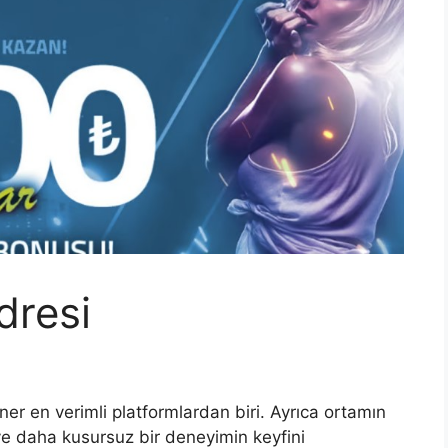
dresi
r en verimli platformlardan biri. Ayrıca ortamın
r ve daha kusursuz bir deneyimin keyfini