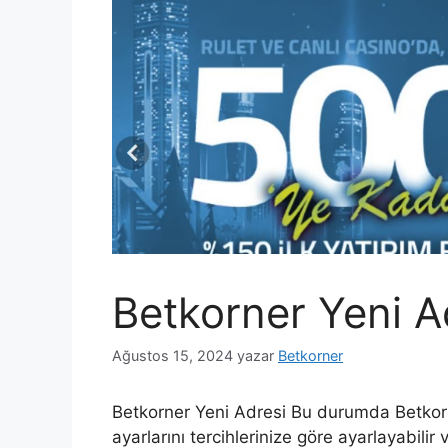
Betkorner Yeni A
Ağustos 15, 2024
yazar
Betkorner
Betkorner Yeni Adresi Bu durumda Betkorne
ayarlarını tercihlerinize göre ayarlayabili