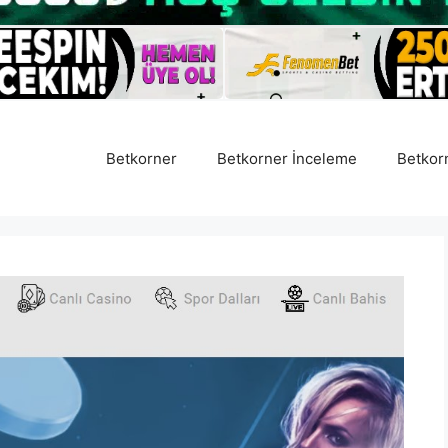
Betkorner
Betkorner İnceleme
Betkorn